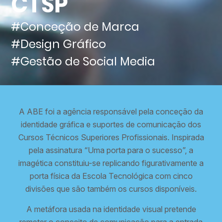
CTSP
#Conceção de Marca
#Design Gráfico
#Gestão de Social Media
A ABE foi a agência responsável pela conceção da
identidade gráfica e suportes de comunicação dos
Cursos Técnicos Superiores Profissionais. Inspirada
pela assinatura “Uma porta para o sucesso”, a
imagética constituiu-se replicando figurativamente a
porta física da Escola Tecnológica com cinco
divisões que são também os cursos disponíveis.
A metáfora usada na identidade visual pretende